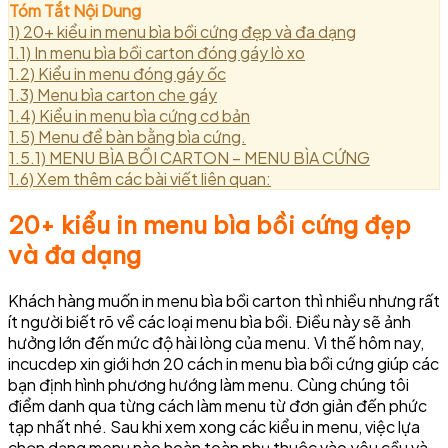
Tóm Tắt Nội Dung
1)
20+ kiểu in menu bìa bồi cứng đẹp và đa dạng
1.1)
In menu bìa bồi carton đóng gáy lò xo
1.2)
Kiểu in menu đóng gáy ốc
1.3)
Menu bìa carton che gáy
1.4)
Kiểu in menu bìa cứng cơ bản
1.5)
Menu để bàn bằng bìa cứng.
1.5.1)
MENU BÌA BỒI CARTON – MENU BÌA CỨNG
1.6)
Xem thêm các bài viết liên quan:
20+ kiểu in menu bìa bồi cứng đẹp
và đa dạng
Khách hàng muốn in menu bìa bồi carton thì nhiều nhưng rất
ít người biết rõ về các loại menu bìa bồi. Điều này sẽ ảnh
hưởng lớn đến mức độ hài lòng của menu. Vì thế hôm nay,
incucdep xin giới hơn 20 cách in menu bìa bồi cứng giúp các
bạn định hình phương hướng làm menu. Cùng chúng tôi
điểm danh qua từng cách làm menu từ đơn giản đến phức
tạp nhất nhé. Sau khi xem xong các kiểu in menu, việc lựa
chọn dạng menu nào hoàn toàn phụ thuộc vào yêu cầu và