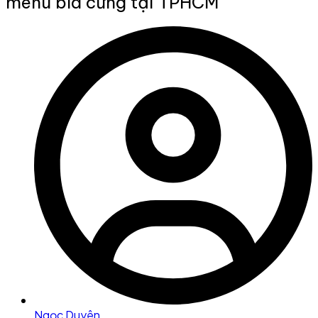
menu bìa cứng tại TPHCM
Ngọc Duyên