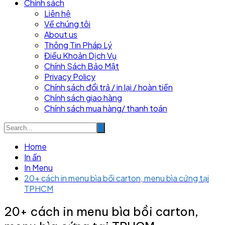
Chính sách
Liên hệ
Về chúng tôi
About us
Thông Tin Pháp Lý
Điều Khoản Dịch Vụ
Chính Sách Bảo Mật
Privacy Policy
Chính sách đổi trả / in lại / hoàn tiền
Chính sách giao hàng
Chính sách mua hàng/ thanh toán
Home
In ấn
In Menu
20+ cách in menu bìa bồi carton, menu bìa cứng tại
TPHCM
20+ cách in menu bìa bồi carton,