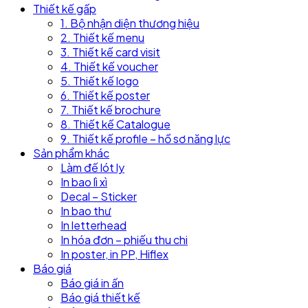
Thiết kế gấp
1. Bộ nhận diện thương hiệu
2. Thiết kế menu
3. Thiết kế card visit
4. Thiết kế voucher
5. Thiết kế logo
6. Thiết kế poster
7. Thiết kế brochure
8. Thiết kế Catalogue
9. Thiết kế profile – hồ sơ năng lực
Sản phẩm khác
Làm đế lót ly
In bao lì xì
Decal – Sticker
In bao thư
In letterhead
In hóa đơn – phiếu thu chi
In poster, in PP, Hiflex
Báo giá
Báo giá in ấn
Báo giá thiết kế