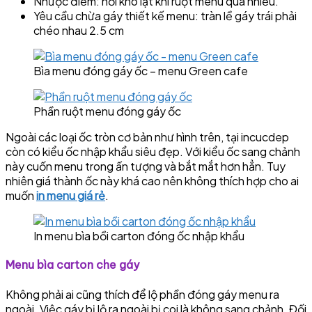
Nhược điểm: hơi khó lật khi ruột menu quá nhiều.
Yêu cầu chừa gáy thiết kế menu: tràn lề gáy trái phải
chéo nhau 2.5 cm
Bìa menu đóng gáy ốc – menu Green cafe
Phần ruột menu đóng gáy ốc
Ngoài các loại ốc tròn cơ bản như hình trên, tại incucdep
còn có kiểu ốc nhập khẩu siêu đẹp. Với kiểu ốc sang chảnh
này cuốn menu trong ấn tượng và bắt mắt hơn hẳn. Tuy
nhiên giá thành ốc này khá cao nên không thích hợp cho ai
muốn
in menu giá rẻ
.
In menu bìa bồi carton đóng ốc nhập khẩu
Menu bìa carton che gáy
Không phải ai cũng thích để lộ phần đóng gáy menu ra
ngoài. Việc gáy bị lộ ra ngoài bị coi là không sang chảnh. Đối