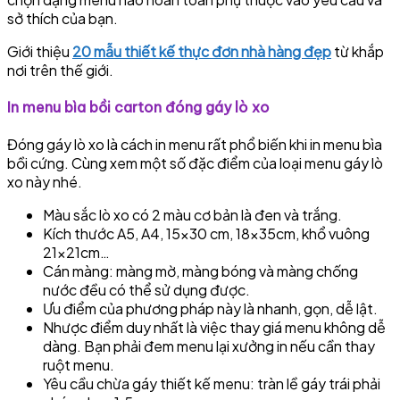
sở thích của bạn.
Giới thiệu
20 mẫu thiết kế thực đơn nhà hàng đẹp
từ khắp
nơi trên thế giới.
In menu bìa bồi carton đóng gáy lò xo
Đóng gáy lò xo là cách in menu rất phổ biến khi in menu bìa
bồi cứng. Cùng xem một số đặc điểm của loại menu gáy lò
xo này nhé.
Màu sắc lò xo có 2 màu cơ bản là đen và trắng.
Kích thước A5, A4, 15×30 cm, 18x35cm, khổ vuông
21x21cm…
Cán màng: màng mờ, màng bóng và màng chống
nước đều có thể sử dụng được.
Ưu điểm của phương pháp này là nhanh, gọn, dễ lật.
Nhược điểm duy nhất là việc thay giá menu không dễ
dàng. Bạn phải đem menu lại xưởng in nếu cần thay
ruột menu.
Yêu cầu chừa gáy thiết kế menu: tràn lề gáy trái phải