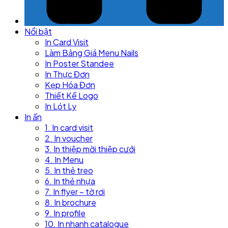
Nổi bật
In Card Visit
Làm Bảng Giá Menu Nails
In Poster Standee
In Thực Đơn
Kẹp Hóa Đơn
Thiết Kế Logo
In Lót Ly
In ấn
1. In card visit
2. In voucher
3. In thiệp mời thiệp cưới
4. In Menu
5. In thẻ treo
6. In thẻ nhựa
7. In flyer – tờ rơi
8. In brochure
9. In profile
10. In nhanh catalogue