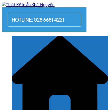
Skip
to
content
HOTLINE:
028 6681 4221