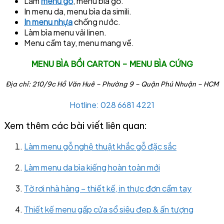
Làm
menu gỗ
, menu bìa gỗ.
In menu da, menu bìa da simili.
In menu nhựa
chống nước.
Làm bìa menu vải linen.
Menu cầm tay, menu mang về.
MENU BÌA BỒI CARTON – MENU BÌA CỨNG
Địa chỉ: 210/9c Hồ Văn Huê – Phường 9 – Quận Phú Nhuận – HCM
Hotline: 028 6681 4221
Xem thêm các bài viết liên quan:
Làm menu gỗ nghệ thuật khắc gỗ đặc sắc
Làm menu da bìa kiếng hoàn toàn mới
Tờ rơi nhà hàng – thiết kế, in thực đơn cầm tay
Thiết kế menu gấp cửa sổ siêu đẹp & ấn tượng