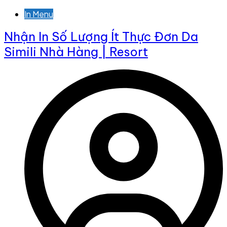
In Menu
Nhận In Số Lượng Ít Thực Đơn Da
Simili Nhà Hàng | Resort