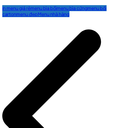
in menu giá rẻ
menu bìa bồi
menu bìa cứng
menu bồi
carton
menu đẹp
Menu nhà hàng
Post
navigation