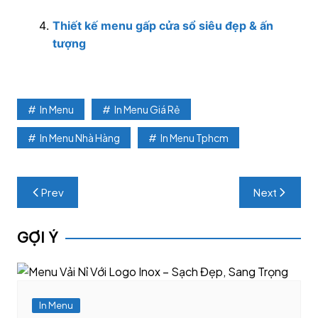
Thiết kế menu gấp cửa sổ siêu đẹp & ấn
tượng
In Menu
In Menu Giá Rẻ
In Menu Nhà Hàng
In Menu Tphcm
Post
Prev
Next
navigation
GỢI Ý
In Menu