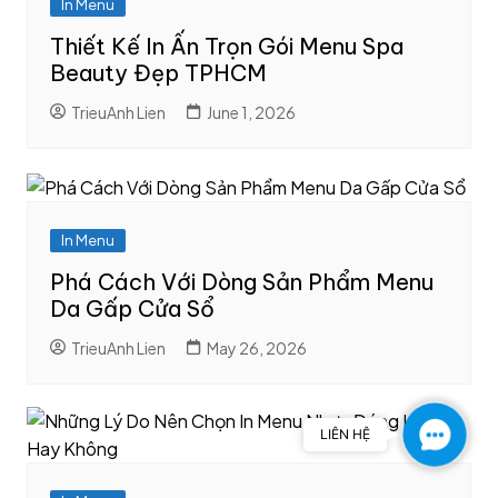
In Menu
Thiết Kế In Ấn Trọn Gói Menu Spa
Beauty Đẹp TPHCM
TrieuAnh Lien
June 1, 2026
In Menu
Phá Cách Với Dòng Sản Phẩm Menu
Da Gấp Cửa Sổ
TrieuAnh Lien
May 26, 2026
C
LIÊN HỆ
o
n