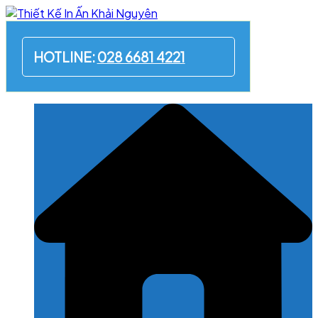
Skip
to
content
HOTLINE:
028 6681 4221