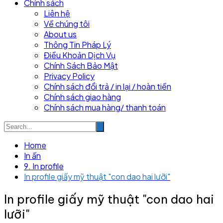
Chính sách
Liên hệ
Về chúng tôi
About us
Thông Tin Pháp Lý
Điều Khoản Dịch Vụ
Chính Sách Bảo Mật
Privacy Policy
Chính sách đổi trả / in lại / hoàn tiền
Chính sách giao hàng
Chính sách mua hàng/ thanh toán
Home
In ấn
9. In profile
In profile giấy mỹ thuật "con dao hai lưỡi"
In profile giấy mỹ thuật "con dao hai
lưỡi"