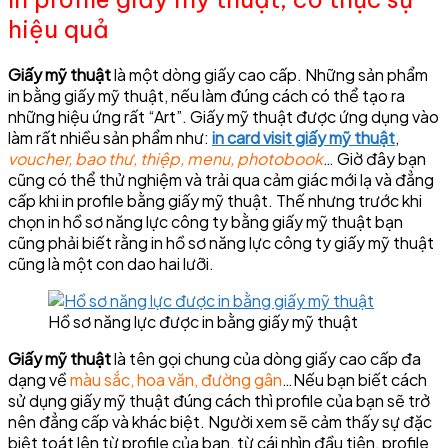
hiệu quả
Giấy mỹ thuật
là một dòng giấy cao cấp. Những sản phẩm
in bằng giấy mỹ thuật, nếu làm đúng cách có thể tạo ra
những hiệu ứng rất “Art”. Giấy mỹ thuật được ứng dụng vào
làm rất nhiều sản phẩm như:
in card visit giấy mỹ thuật
,
voucher, bao thư, thiệp, menu, photobook
… Giờ đây bạn
cũng có thể thử nghiệm và trải qua cảm giác mới lạ và đẳng
cấp khi in profile bằng giấy mỹ thuật. Thế nhưng trước khi
chọn in hồ sơ năng lực công ty bằng giấy mỹ thuật bạn
cũng phải biết rằng in hồ sơ năng lực công ty giấy mỹ thuật
cũng là một con dao hai lưỡi.
Hồ sơ năng lực được in bằng giấy mỹ thuật
Giấy mỹ thuật
là tên gọi chung của dòng giấy cao cấp đa
dạng về
màu sắc, hoa văn, đường gân
…Nếu bạn biết cách
sử dụng giấy mỹ thuật đúng cách thì profile của bạn sẽ trở
nên đẳng cấp và khác biệt. Người xem sẽ cảm thấy sự đặc
biệt toát lên từ profile của bạn, từ cái nhìn đầu tiên, profile