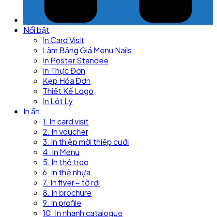
Nổi bật
In Card Visit
Làm Bảng Giá Menu Nails
In Poster Standee
In Thực Đơn
Kẹp Hóa Đơn
Thiết Kế Logo
In Lót Ly
In ấn
1. In card visit
2. In voucher
3. In thiệp mời thiệp cưới
4. In Menu
5. In thẻ treo
6. In thẻ nhựa
7. In flyer – tờ rơi
8. In brochure
9. In profile
10. In nhanh catalogue