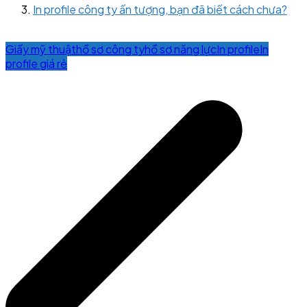
In profile công ty ấn tượng, bạn đã biết cách chưa?
Giấy mỹ thuật
hồ sơ công ty
hồ sơ năng lực
In profile
In
profile giá rẻ
Post
navigation