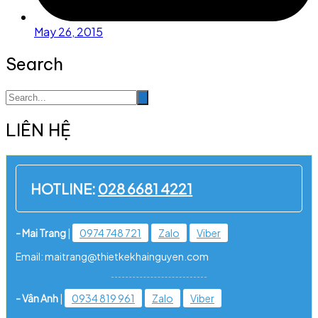
May 26, 2015
Search
LIÊN HỆ
HOTLINE:
028 6681 4221
- Mai Trang
|
0974 748 721
Zalo
Viber
Email: maitrang@thietkekhainguyen.com
- Vân Anh
|
0934 819 961
Zalo
Viber