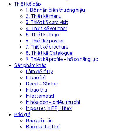
Thiết kế gấp
1. Bộ nhận diện thương hiệu
2. Thiết kế menu
3. Thiết kế card visit
4. Thiết kế voucher
5. Thiết kế logo
6. Thiết kế poster
7. Thiết kế brochure
8. Thiết kế Catalogue
9. Thiết kế profile – hồ sơ năng lực
Sản phẩm khác
Làm đế lót ly
In bao lì xì
Decal – Sticker
In bao thư
In letterhead
In hóa đơn – phiếu thu chi
In poster, in PP, Hiflex
Báo giá
Báo giá in ấn
Báo giá thiết kế