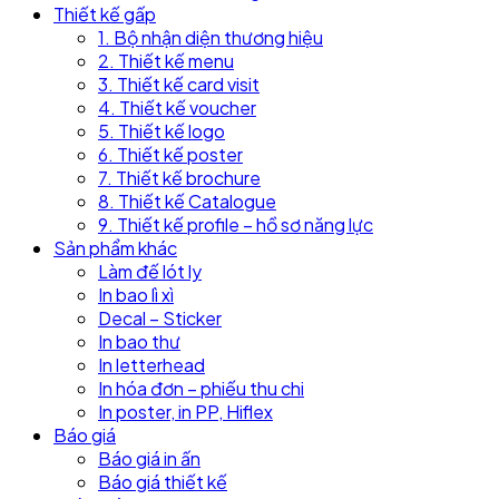
Thiết kế gấp
1. Bộ nhận diện thương hiệu
2. Thiết kế menu
3. Thiết kế card visit
4. Thiết kế voucher
5. Thiết kế logo
6. Thiết kế poster
7. Thiết kế brochure
8. Thiết kế Catalogue
9. Thiết kế profile – hồ sơ năng lực
Sản phẩm khác
Làm đế lót ly
In bao lì xì
Decal – Sticker
In bao thư
In letterhead
In hóa đơn – phiếu thu chi
In poster, in PP, Hiflex
Báo giá
Báo giá in ấn
Báo giá thiết kế