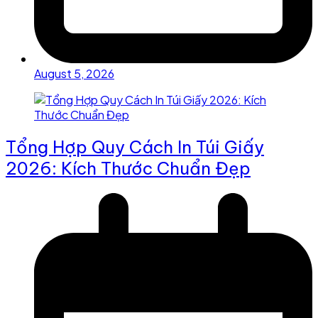
August 5, 2026
Tổng Hợp Quy Cách In Túi Giấy
2026: Kích Thước Chuẩn Đẹp