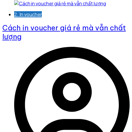
2. In voucher
Cách in voucher giá rẻ mà vẫn chất
lượng