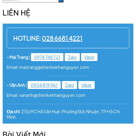
LIÊN HỆ
HOTLINE:
028 6681 4221
- Mai Trang
|
0974 748 721
Zalo
Viber
Email: maitrang@thietkekhainguyen.com
- Vân Anh
|
0934 819 961
Zalo
Viber
Email: vananh@thietkekhainguyen.com
Địa chỉ:
210/9C Hồ Văn Huê, Phường Đức Nhuận, TP Hồ Chí
Minh.
Bài Viết Mới