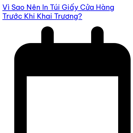
Vì Sao Nên In Túi Giấy Cửa Hàng
Trước Khi Khai Trương?