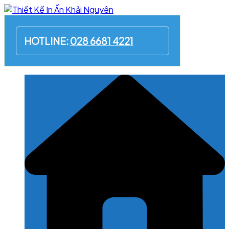
Skip
to
content
HOTLINE:
028 6681 4221