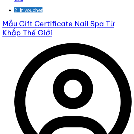
2. In voucher
Mẫu Gift Certificate Nail Spa Từ
Khắp Thế Giới