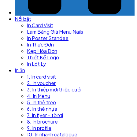
Nổi bật
In Card Visit
Làm Bảng Giá Menu Nails
In Poster Standee
In Thực Đơn
Kẹp Hóa Đơn
Thiết Kế Logo
In Lót Ly
In ấn
1. In card visit
2. In voucher
3. In thiệp mời thiệp cưới
4. In Menu
5. In thẻ treo
6. In thẻ nhựa
7. In flyer – tờ rơi
8. In brochure
9. In profile
10. In nhanh catalogue