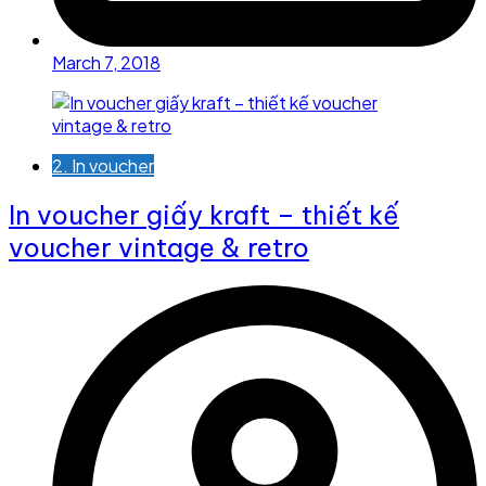
March 7, 2018
2. In voucher
In voucher giấy kraft – thiết kế
voucher vintage & retro