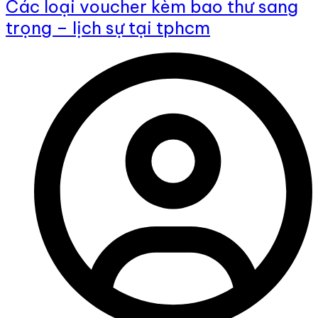
Các loại voucher kèm bao thư sang
trọng – lịch sự tại tphcm