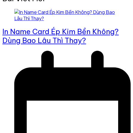
In Name Card Ép Kim Bền Không?
Dùng Bao Lâu Thì Thay?