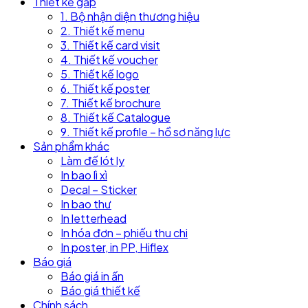
Thiết kế gấp
1. Bộ nhận diện thương hiệu
2. Thiết kế menu
3. Thiết kế card visit
4. Thiết kế voucher
5. Thiết kế logo
6. Thiết kế poster
7. Thiết kế brochure
8. Thiết kế Catalogue
9. Thiết kế profile – hồ sơ năng lực
Sản phẩm khác
Làm đế lót ly
In bao lì xì
Decal – Sticker
In bao thư
In letterhead
In hóa đơn – phiếu thu chi
In poster, in PP, Hiflex
Báo giá
Báo giá in ấn
Báo giá thiết kế
Chính sách