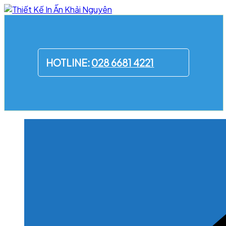
Skip
to
content
HOTLINE:
028 6681 4221