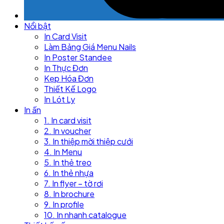
Nổi bật
In Card Visit
Làm Bảng Giá Menu Nails
In Poster Standee
In Thực Đơn
Kẹp Hóa Đơn
Thiết Kế Logo
In Lót Ly
In ấn
1. In card visit
2. In voucher
3. In thiệp mời thiệp cưới
4. In Menu
5. In thẻ treo
6. In thẻ nhựa
7. In flyer – tờ rơi
8. In brochure
9. In profile
10. In nhanh catalogue