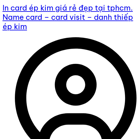
In card ép kim giá rẻ đẹp tại tphcm.
Name card – card visit – danh thiếp
ép kim