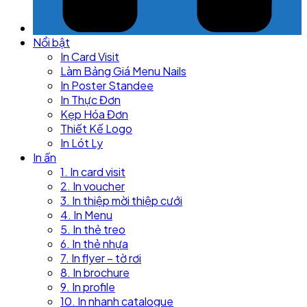
Nổi bật
In Card Visit
Làm Bảng Giá Menu Nails
In Poster Standee
In Thực Đơn
Kẹp Hóa Đơn
Thiết Kế Logo
In Lót Ly
In ấn
1. In card visit
2. In voucher
3. In thiệp mời thiệp cưới
4. In Menu
5. In thẻ treo
6. In thẻ nhựa
7. In flyer – tờ rơi
8. In brochure
9. In profile
10. In nhanh catalogue