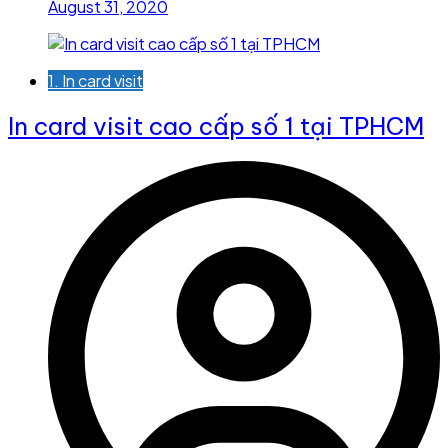
August 31, 2020
1. In card visit
In card visit cao cấp số 1 tại TPHCM