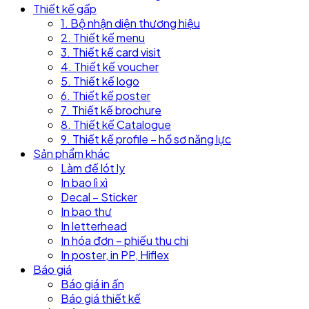
Thiết kế gấp
1. Bộ nhận diện thương hiệu
2. Thiết kế menu
3. Thiết kế card visit
4. Thiết kế voucher
5. Thiết kế logo
6. Thiết kế poster
7. Thiết kế brochure
8. Thiết kế Catalogue
9. Thiết kế profile – hồ sơ năng lực
Sản phẩm khác
Làm đế lót ly
In bao lì xì
Decal – Sticker
In bao thư
In letterhead
In hóa đơn – phiếu thu chi
In poster, in PP, Hiflex
Báo giá
Báo giá in ấn
Báo giá thiết kế