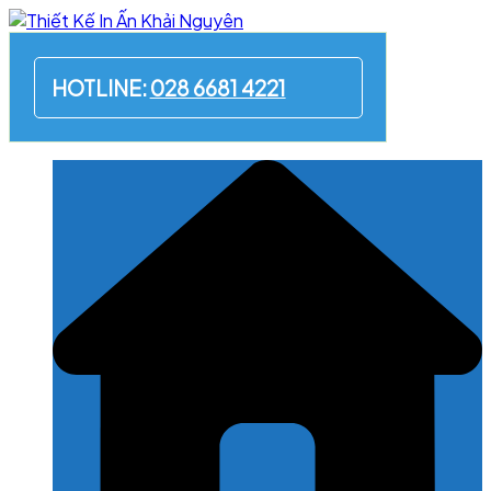
Skip
to
content
HOTLINE:
028 6681 4221