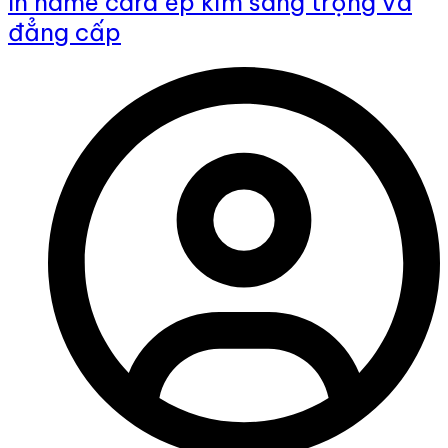
In name card ép kim sang trọng và
đẳng cấp