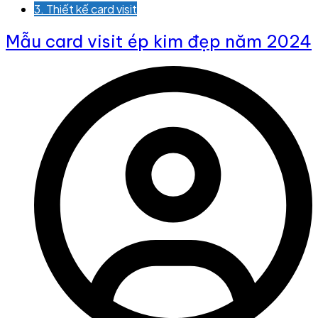
3. Thiết kế card visit
Mẫu card visit ép kim đẹp năm 2024