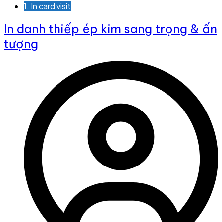
1. In card visit
In danh thiếp ép kim sang trọng & ấn
tượng