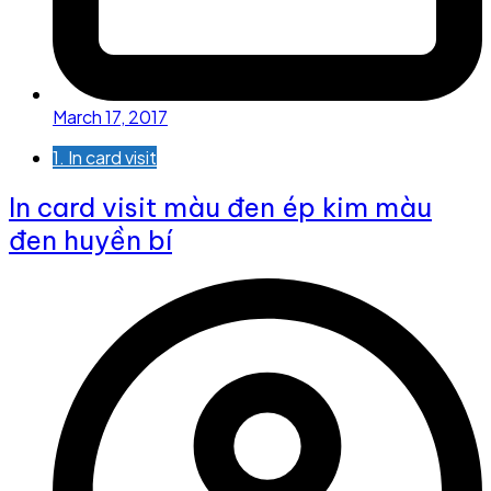
March 17, 2017
1. In card visit
In card visit màu đen ép kim màu
đen huyền bí